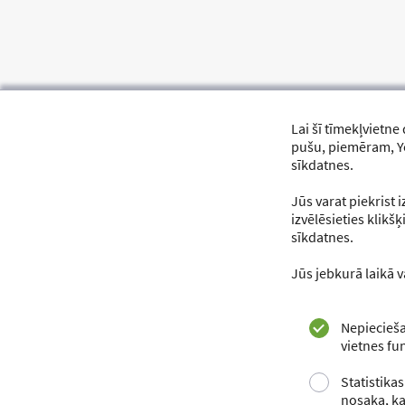
Lai šī tīmekļvietne
pušu, piemēram, Yo
sīkdatnes.
Jūs varat piekrist 
izvēlēsieties klikš
sīkdatnes.
Jūs jebkurā laikā v
SOCIĀLIE ME
Facebook
Nepiecieša
vietnes fun
Statistikas
Piekļūstamības paziņojums
nosaka, ka
Privātuma politika