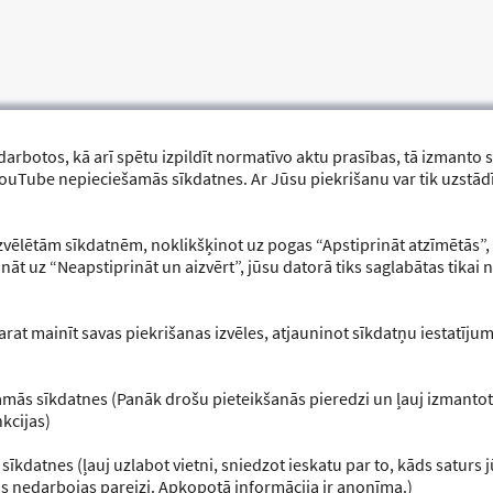
 darbotos, kā arī spētu izpildīt normatīvo aktu prasības, tā izmanto 
uTube nepieciešamās sīkdatnes. Ar Jūsu piekrišanu var tik uzstād
izvēlētām sīkdatnēm, noklikšķinot uz pogas “Apstiprināt atzīmētās”,
ķināt uz “Neapstiprināt un aizvērt”, jūsu datorā tiks saglabātas tika
arat mainīt savas piekrišanas izvēles, atjauninot sīkdatņu iestatīju
DIJI
SAITES
Brīvprātīgajiem
Organizatoriem
mās sīkdatnes (Panāk drošu pieteikšanās pieredzi un ļauj izmantot
Brīvprātīgo Vēstis
kcijas)
Infografikas
Gada brīvprātīgais
 sīkdatnes (ļauj uzlabot vietni, sniedzot ieskatu par to, kāds saturs 
s nedarbojas pareizi. Apkopotā informācija ir anonīma.)