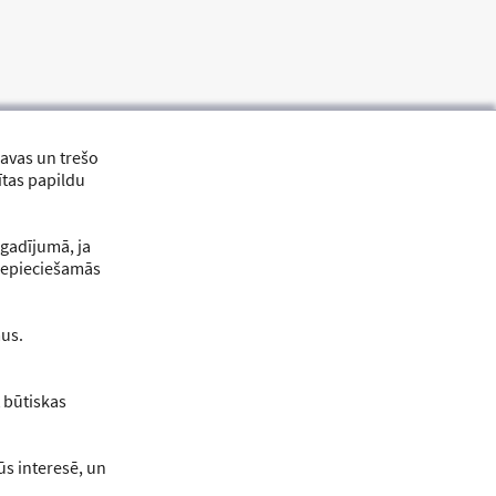
savas un trešo
ītas papildu
 gadījumā, ja
i nepieciešamās
mus.
KONTAKTINFORMĀCIJA
Telefons: +371 26512028
 būtiskas
E-pasts:
brivpratigie@nva.gov.lv
jūs interesē, un