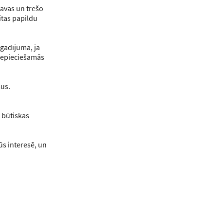
savas un trešo
ris
ītas papildu
 gadījumā, ja
i nepieciešamās
mus.
KONTAKTINFORMĀCIJA
Telefons: +371 26512028
 būtiskas
E-pasts:
brivpratigie@nva.gov.lv
jūs interesē, un