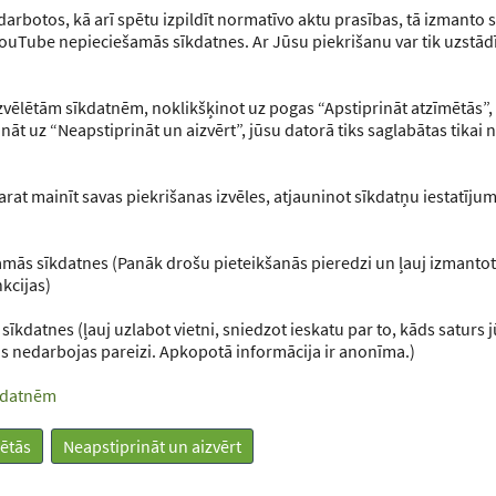
 darbotos, kā arī spētu izpildīt normatīvo aktu prasības, tā izmanto 
ris - 31. decembris
1. janvāris - 30. decemb
uTube nepieciešamās sīkdatnes. Ar Jūsu piekrišanu var tik uzstād
Pievienoties
Pievienoties
izvēlētām sīkdatnēm, noklikšķinot uz pogas “Apstiprināt atzīmētās”,
ķināt uz “Neapstiprināt un aizvērt”, jūsu datorā tiks saglabātas tika
arat mainīt savas piekrišanas izvēles, atjauninot sīkdatņu iestatīju
DIJI
SAITES
Brīvprātīgajiem
Organizatoriem
mās sīkdatnes (Panāk drošu pieteikšanās pieredzi un ļauj izmantot
Brīvprātīgo Vēstis
kcijas)
Infografikas
Gada brīvprātīgais
 sīkdatnes (ļauj uzlabot vietni, sniedzot ieskatu par to, kāds saturs 
s nedarbojas pareizi. Apkopotā informācija ir anonīma.)
īkdatnēm
mētās
Neapstiprināt un aizvērt
© 2025 BRIVPRATIGIE.LV Visas tiesības aizsargātas