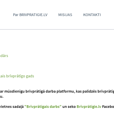
Par BRIVPRATIGIE.LV
MISIJAS
KONTAKTI
ndārs
kais brīvprātīgo gads
par mūsdienīgu brīvprātīgā darba platformu, kas palīdzēs brīvprātī
ru.
vietnes sadaļā
"Brīvprātīgais darbs"
un seko
Brīvprātīgie.lv
Facebo