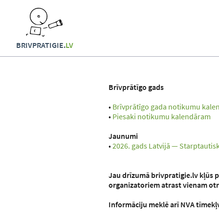
BRIVPRATIGIE.
LV
Brīvprātīgo gads
•
Brīvprātīgo gada notikumu kale
•
Piesaki notikumu kalendāram
Jaunumi
•
2026. gads Latvijā — Starptautis
Jau drīzumā brivpratigie.lv kļūs 
organizatoriem atrast vienam ot
Informāciju meklē arī NVA tīmekļ