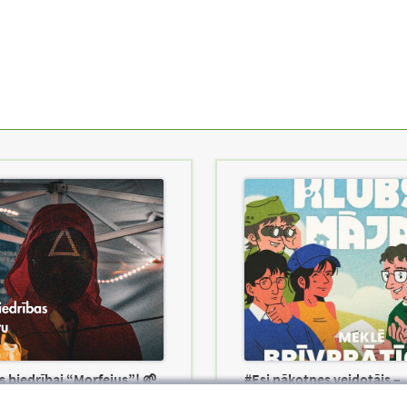
s biedrībai “Morfejus”! 🌱
#Esi nākotnes veidotājs –
pievienojies Klubs ‘Māja’!