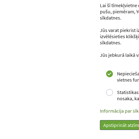
Lai šī tīmekļvietne
1. janvā
pušu, piemēram, Yo
sīkdatnes.
Jūs varat piekrist 
izvēlēsieties klikš
sīkdatnes.
Jūs jebkurā laikā v
SOCIĀLIE ME
Facebook
Nepiecieša
vietnes fun
Statistikas
Piekļūstamības paziņojums
nosaka, ka
Privātuma politika
Sīkdatņu iestatījumi
Informācija par s
Apstiprināt atzī